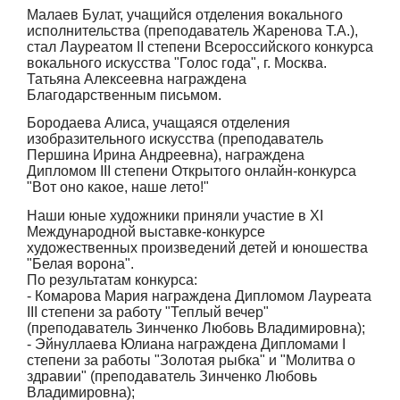
Малаев Булат, учащийся отделения вокального
исполнительства (преподаватель Жаренова Т.А.),
стал Лауреатом II степени Всероссийского конкурса
вокального искусства "Голос года", г. Москва.
Татьяна Алексеевна награждена
Благодарственным письмом.
Бородаева Алиса, учащаяся отделения
изобразительного искусства (преподаватель
Першина Ирина Андреевна), награждена
Дипломом III степени Открытого онлайн-конкурса
"Вот оно какое, наше лето!"
Наши юные художники приняли участие в XI
Международной выставке-конкурсе
художественных произведений детей и юношества
"Белая ворона".
По результатам конкурса:
- Комарова Мария награждена Дипломом Лауреата
III степени за работу "Теплый вечер"
(преподаватель Зинченко Любовь Владимировна);
- Эйнуллаева Юлиана награждена Дипломами I
степени за работы "Золотая рыбка" и "Молитва о
здравии" (преподаватель Зинченко Любовь
Владимировна);