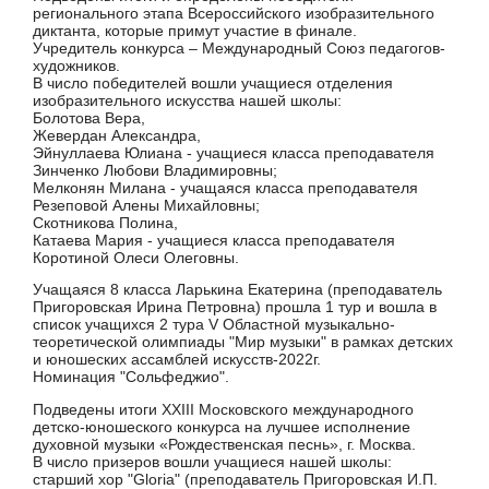
регионального этапа Всероссийского изобразительного
диктанта, которые примут участие в финале.
Учредитель конкурса – Международный Союз педагогов-
художников.
В число победителей вошли учащиеся отделения
изобразительного искусства нашей школы:
Болотова Вера,
Жевердан Александра,
Эйнуллаева Юлиана - учащиеся класса преподавателя
Зинченко Любови Владимировны;
Мелконян Милана - учащаяся класса преподавателя
Резеповой Алены Михайловны;
Скотникова Полина,
Катаева Мария - учащиеся класса преподавателя
Коротиной Олеси Олеговны.
Учащаяся 8 класса Ларькина Екатерина (преподаватель
Пригоровская Ирина Петровна) прошла 1 тур и вошла в
список учащихся 2 тура V Областной музыкально-
теоретической олимпиады "Мир музыки" в рамках детских
и юношеских ассамблей искусств-2022г.
Номинация "Сольфеджио".
Подведены итоги XXIII Московского международного
детско-юношеского конкурса на лучшее исполнение
духовной музыки «Рождественская песнь», г. Москва.
В число призеров вошли учащиеся нашей школы:
старший хор "Gloria" (преподаватель Пригоровская И.П.