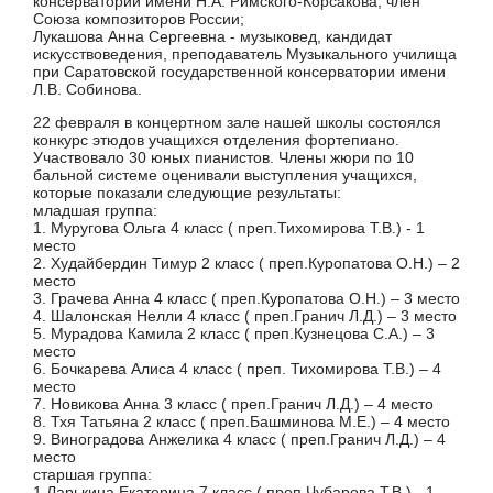
консерватории имени Н.А. Римского-Корсакова, член
Союза композиторов России;
Лукашова Анна Сергеевна - музыковед, кандидат
искусствоведения, преподаватель Музыкального училища
при Саратовской государственной консерватории имени
Л.В. Собинова.
22 февраля в концертном зале нашей школы состоялся
конкурс этюдов учащихся отделения фортепиано.
Участвовало 30 юных пианистов. Члены жюри по 10
бальной системе оценивали выступления учащихся,
которые показали следующие результаты:
младшая группа:
1. Муругова Ольга 4 класс ( преп.Тихомирова Т.В.) - 1
место
2. Худайбердин Тимур 2 класс ( преп.Куропатова О.Н.) – 2
место
3. Грачева Анна 4 класс ( преп.Куропатова О.Н.) – 3 место
4. Шалонская Нелли 4 класс ( преп.Гранич Л.Д.) – 3 место
5. Мурадова Камила 2 класс ( преп.Кузнецова С.А.) – 3
место
6. Бочкарева Алиса 4 класс ( преп. Тихомирова Т.В.) – 4
место
7. Новикова Анна 3 класс ( преп.Гранич Л.Д.) – 4 место
8. Тхя Татьяна 2 класс ( преп.Башминова М.Е.) – 4 место
9. Виноградова Анжелика 4 класс ( преп.Гранич Л.Д.) – 4
место
старшая группа:
1.Ларькина Екатерина 7 класс ( преп.Чубарова Т.В.) - 1