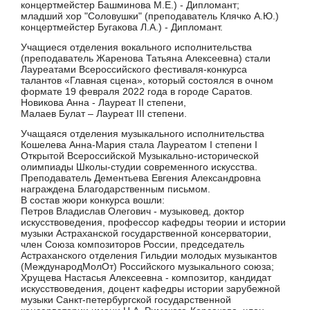
концертмейстер Башминова М.Е.) - Дипломант;
младший хор "Соловушки" (преподаватель Клячко А.Ю.)
концертмейстер Бугакова Л.А.) - Дипломант.
Учащиеся отделения вокального исполнительства
(преподаватель Жаренова Татьяна Алексеевна) стали
Лауреатами Всероссийского фестиваля-конкурса
талантов «Главная сцена», который состоялся в очном
формате 19 февраля 2022 года в городе Саратов.
Новикова Анна - Лауреат II степени,
Малаев Булат – Лауреат III степени.
Учащаяся отделения музыкального исполнительства
Кошелева Анна-Мария стала Лауреатом I степени I
Открытой Всероссийской Музыкально-исторической
олимпиады Школы-студии современного искусства.
Преподаватель Дементьева Евгения Александровна
награждена Благодарственным письмом.
В состав жюри конкурса вошли:
Петров Владислав Олегович - музыковед, доктор
искусствоведения, профессор кафедры теории и истории
музыки Астраханской государственной консерватории,
член Союза композиторов России, председатель
Астраханского отделения Гильдии молодых музыкантов
(МеждународМолОт) Российского музыкального союза;
Хрущева Настасья Алексеевна - композитор, кандидат
искусствоведения, доцент кафедры истории зарубежной
музыки Санкт-петербургской государственной