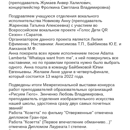
(преподаватель Жумаев Анвер Халилович,
концертмейстер Фролкина Светлана Владимировна)
Поздравляем учащуюся отделения вокального
исполнительства Новикову Анну (преподаватель
Жаренова Татьяна Алексеевна) с участием во
Всероссийском вокальном проекте «Голос Дети QR
Сезон» г.Саратов.
Организатором данного проекта является Лилия
Ефименко. Наставники: Анисимова Т.П., Байбикова Ю.Е. и
Азиханов М.Ф.
Анна покорила всех ярким исполнением песни Adama
Lamberta “Whataya want from me”, к ней повернулись все
наставники, но по правилам проекта нужно было выбрать
одного. Анна пошла в команду Байбиковой Юлии
Евгеньевны. Желаем Анне удачи в четвертьфинале,
который состоится 13 марта 2022 года.
Подведены итоги Межрегиональной выставки-конкурса
работ преподавателей образовательных организаций
«Рисуем Гюго». Зинченко Любовь Владимировна,
преподаватель отделения изобразительного искусства
нашей школы, удостоена сразу двух самых почетных
званий!
Работа "Козетта" по фильму "Отверженные" отмечена
дипломом Гран-при.
Работа "Козетта" (Первое впечатление обманчиво...)"
отмечена Дипломом Лауреата I степени.