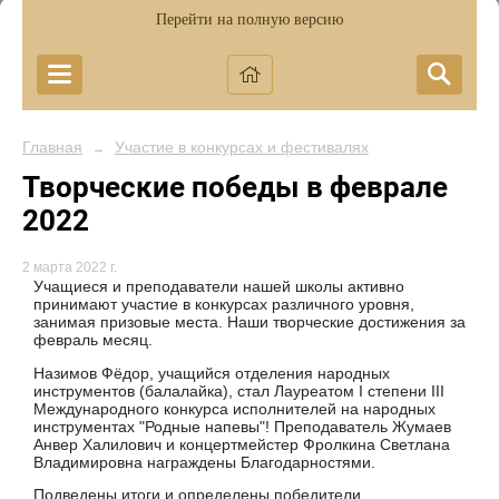
Перейти на полную версию
Главная
Участие в конкурсах и фестивалях
→
Творческие победы в феврале
2022
2 марта 2022 г.
Учащиеся и преподаватели нашей школы активно
принимают участие в конкурсах различного уровня,
занимая призовые места. Наши творческие достижения за
февраль месяц.
Назимов Фёдор, учащийся отделения народных
инструментов (балалайка), стал Лауреатом I степени III
Международного конкурса исполнителей на народных
инструментах "Родные напевы"! Преподаватель Жумаев
Анвер Халилович и концертмейстер Фролкина Светлана
Владимировна награждены Благодарностями.
Подведены итоги и определены победители