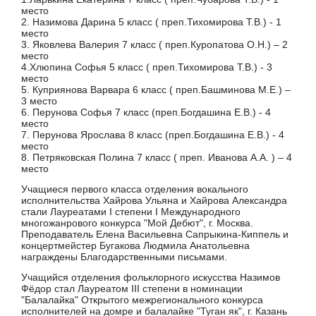
место
2. Назимова Дарина 5 класс ( преп.Тихомирова Т.В.) - 1
место
3. Яковлева Валерия 7 класс ( преп.Куропатова О.Н.) – 2
место
4.Хлюпина Софья 5 класс ( преп.Тихомирова Т.В.) - 3
место
5. Куприянова Варвара 6 класс ( преп.Башминова М.Е.) –
3 место
6. Перунова Софья 7 класс (преп.Богдашина Е.В.) - 4
место
7. Перунова Ярослава 8 класс (преп.Богдашина Е.В.) - 4
место
8. Петряковская Полина 7 класс ( преп. Иванова А.А. ) – 4
место
Учащиеся первого класса отделения вокального
исполнительства Хайрова Ульяна и Хайрова Александра
стали Лауреатами I степени I Международного
многожанрового конкурса "Мой Дебют", г. Москва.
Преподаватель Елена Васильевна Сапрыкина-Киппель и
концертмейстер Бугакова Людмила Анатольевна
награждены Благодарственными письмами.
Учащийся отделения фольклорного искусства Назимов
Фёдор стал Лауреатом III степени в номинации
"Балалайка" Открытого межрегионального конкурса
исполнителей на домре и балалайке "Туган як", г. Казань