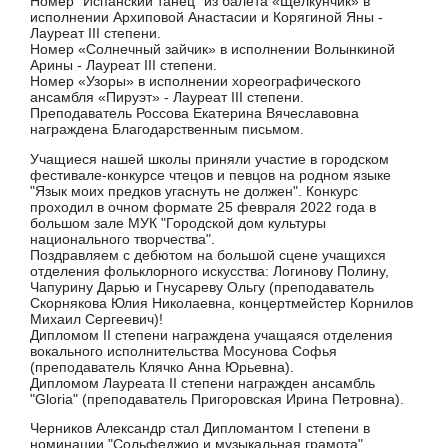
Номер "Испанский танец" из балета «Щелкунчик» в
исполнении Архиповой Анастасии и Корягиной Яны -
Лауреат III степени.
Номер «Солнечный зайчик» в исполнении Волынкиной
Арины - Лауреат III степени.
Номер «Узоры» в исполнении хореографического
ансамбля «Пируэт» - Лауреат III степени.
Преподаватель Россова Екатерина Вячеславовна
награждена Благодарственным письмом.
Учащиеся нашей школы приняли участие в городском
фестивале-конкурсе чтецов и певцов на родном языке
"Язык моих предков угаснуть не должен". Конкурс
проходил в очном формате 25 февраля 2022 года в
большом зале МУК "Городской дом культуры
национального творчества".
Поздравляем с дебютом на большой сцене учащихся
отделения фольклорного искусства: Логинову Полину,
Чапурину Дарью и Гнусареву Ольгу (преподаватель
Скорнякова Юлия Николаевна, концертмейстер Корнилов
Михаил Сергеевич)!
Дипломом II степени награждена учащаяся отделения
вокального исполнительства Мосунова Софья
(преподаватель Клячко Анна Юрьевна).
Дипломом Лауреата II степени награжден ансамбль
"Gloria" (преподаватель Пригоровская Ирина Петровна).
Черников Александр стал Дипломантом I степени в
номинации "Сольфеджио и музыкальная грамота"