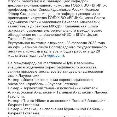
В жюри работали: и.о. заведующего кафедрой
декоративно-прикладного искусства ГОБУК ВО «ВГИИК»,
профессор, член Союза художников России Новиков
Фёдор Станиславович; доцент кафедры декоративно-
прикладного искусства ГОБУК ВО «ВГИИК», член Союза
художников России Милованов Вячеслав Алексеевич;
заместитель директора МКУДО «Калачевская школа
искусств», руководитель регионального методического
объединения по направлению «ИЗО и ДПИ» Целых
Татьяна Германовна.
Виртуальная выставка открылась 28 февраля 2022 года
на официальном сайте Волгоградского государственного
института искусств и культуры и будет работать до 28
марта 2022 года (сайт
vgiik.com
).
На Международном фестивале «Путь к вершине»
учащиеся отделения хореографического искусства
заняли призовые места, все 20 танцевальных номеров
стали Лауреатами!
Номер «Иная» в исполнении хореографического
ансамбля «Арабеск» - Лауреат I степени.
Номер «Норвежский танец» в исполнении Бочковой
Алины, Усовой Анастасии и Тагиевой Анастасии - Лауреат
I степени.
Номер «Птичка Ибис» в исполнении Поповой Анастасии -
Лауреат I степени.
Номер «Горянка» в исполнении Курамшиной Сабины -
Лауреат I степени.