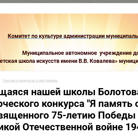
Комитет по культуре администрации муниципальн
Муниципальное автономное учреждение до
етская школа искусств имени В.В. Ковалева»
муници
Участие в конкурсах и фестивалях
щаяся нашей школы Болотова
рческого конкурса "Я память 
вященного 75-летию Победы 
икой Отечественной войне 194