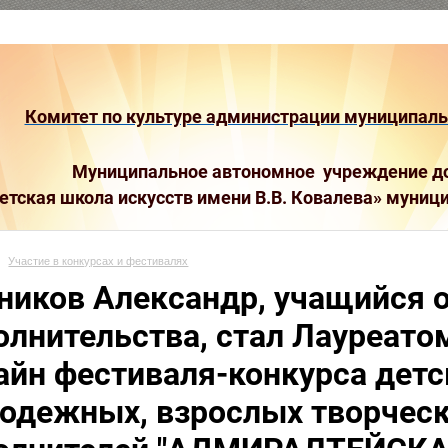
Комитет по культуре администрации муниципальн
Муниципальное автономное учреждение до
етская школа искусств имени В.В. Ковалева»
муници
Участие в конкурсах и фестивалях
ников Александр, учащийся 
олнительства, стал Лауреат
айн фестиваля-конкурса детс
одежных, взрослых творческ