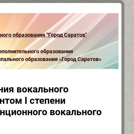
ого образования "Город Саратов"
полнительного образования
пального образования «Город Саратов»
ния вокального
нтом I степени
анционного вокального