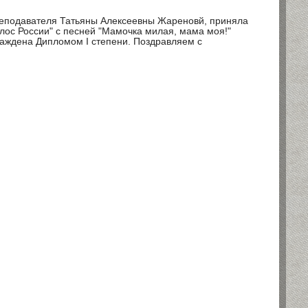
реподавателя Татьяны Алексеевны Жареновй, приняла
лос России" с песней "Мамочка милая, мама моя!"
граждена Дипломом I степени. Поздравляем с