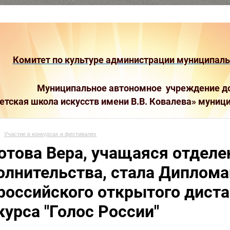
Комитет по культуре администрации муниципальн
Муниципальное автономное учреждение до
етская школа искусств имени В.В. Ковалева»
муници
Участие в конкурсах и фестивалях
отова Вера, учащаяся отделе
олнительства, стала Диплома
российского открытого дист
курса "Голос России"