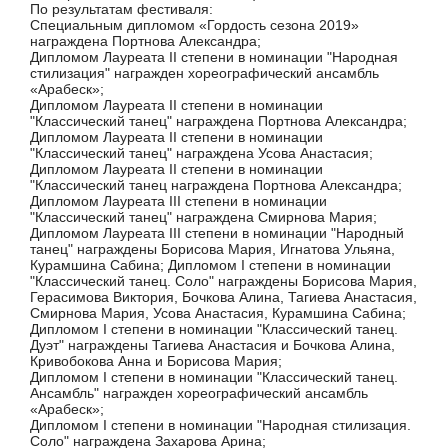
По результатам фестиваля:
Специальным дипломом «Гордость сезона 2019»
награждена Портнова Александра;
Дипломом Лауреата II степени в номинации "Народная
стилизация" награжден хореографический ансамбль
«Арабеск»;
Дипломом Лауреата II степени в номинации
"Классический танец" награждена Портнова Александра;
Дипломом Лауреата II степени в номинации
"Классический танец" награждена Усова Анастасия;
Дипломом Лауреата II степени в номинации
"Классический танец награждена Портнова Александра;
Дипломом Лауреата III степени в номинации
"Классический танец" награждена Смирнова Мария;
Дипломом Лауреата III степени в номинации "Народный
танец" награждены Борисова Мария, Игнатова Ульяна,
Курамшина Сабина; Дипломом I степени в номинации
"Классический танец. Соло" награждены Борисова Мария,
Герасимова Виктория, Бочкова Алина, Тагиева Анастасия,
Смирнова Мария, Усова Анастасия, Курамшина Сабина;
Дипломом I степени в номинации "Классический танец.
Дуэт" награждены Тагиева Анастасия и Бочкова Алина,
Кривобокова Анна и Борисова Мария;
Дипломом I степени в номинации "Классический танец.
Ансамбль" награжден хореографический ансамбль
«Арабеск»;
Дипломом I степени в номинации "Народная стилизация.
Соло" награждена Захарова Арина;