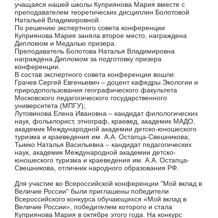
учащаяся нашей школы Куприянова Мария вместе с
преподавателем теоретических дисциплин Болотовой
Натальей Владимировной.
По решению экспертного совета конференции
Куприянова Мария заняла второе место, награждена
Дипломом и Медалью призера.
Преподаватель Болотова Наталья Владимировна
награждена Дипломом за подготовку призера
конференции.
В состав экспертного совета конференции вошли:
Грачев Сергей Евгеньевич – доцент кафедры Экологии и
природопользования географического факультета
Московского педагогического государственного
университета (МПГУ);
Лутовинова Елена Ивановна – кандидат филологических
наук, фольклорист, этнограф, краевед, академик МАДО,
академик Международной академии детско-юношеского
туризма и краеведения им. А.А. Остапца-Свешникова;
Тымко Наталья Васильевна – кандидат педагогических
наук, академик Международной академии детско-
юношеского туризма и краеведения им. А.А. Остапца-
Свешникова, отличник народного образования РФ.
Для участие во Всероссийской конференции "Мой вклад в
Величие России" были приглашены победители
Всероссийского конкурса обучающихся «Мой вклад в
Величие России», победителем которого и стала
Куприянова Мария в октябре этого года. На конкурс