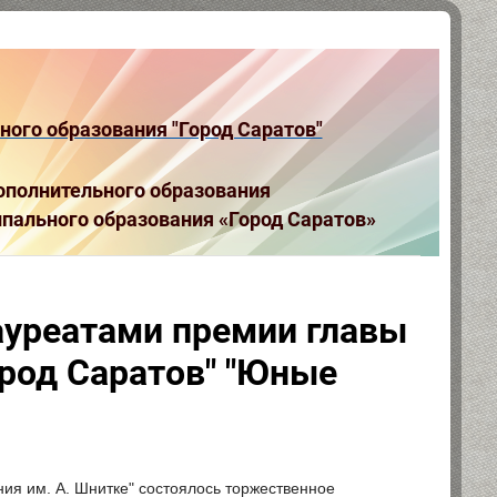
ого образования "Город Саратов"
полнительного образования
пального образования «Город Саратов»
уреатами премии главы
род Саратов" "Юные
ния им. А. Шнитке" состоялось торжественное