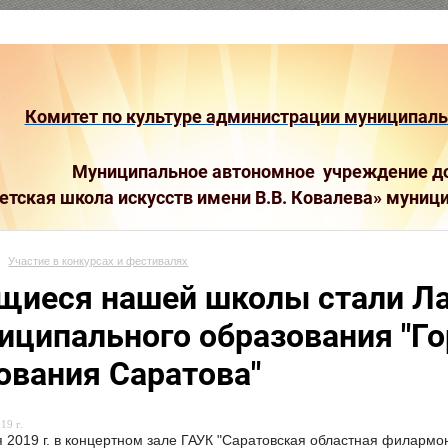
Комитет по культуре администрации муниципальн
Муниципальное автономное учреждение до
етская школа искусств имени В.В. Ковалева»
муници
Участие в конкурсах и фестивалях
щиеся нашей школы стали Ла
иципального образования "Го
ования Саратова"
19 г.
я 2019 г. в концертном зале ГАУК "Саратовская областная филармо