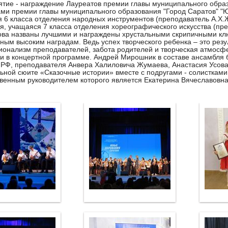
тие - награждение Лауреатов премии главы муниципального образ
ми премии главы муниципального образования "Город Саратов" "
 6 класса отделения народных инструментов (преподаватель А.Х.
я, учащаяся 7 класса отделения хореографического искусства (пр
ова названы лучшими и награждены хрустальными скрипичными клю
ным высоким наградам. Ведь успех творческого ребенка – это резу
онализм преподавателей, забота родителей и творческая атмосфе
и в концертной программе. Андрей Мирошник в составе ансамбля 
 РФ, преподавателя Анвера Халиловича Жумаева, Анастасия Усова
ьной сюите «Сказочные истории» вместе с подругами - солистками
венным руководителем которого является Екатерина Вячеславовна