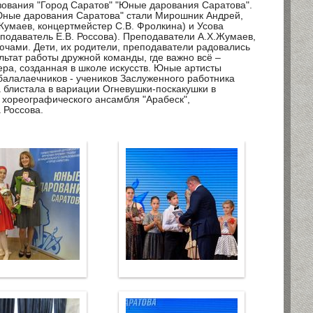
ования "Город Саратов" "Юные дарования Саратова".
Юные дарования Саратова" стали Мирошник Андрей,
Жумаев, концертмейстер С.В. Фролкина) и Усова
еподаватель Е.В. Россова). Преподаватели А.Х.Жумаев,
чами. Дети, их родители, преподаватели радовались
льтат работы дружной команды, где важно всё –
ра, созданная в школе искусств. Юные артисты
балалаечников - учеников Заслуженного работника
 блистала в вариации Огневушки-поскакушки в
 хореографического ансамбля "Арабеск",
 Россова.