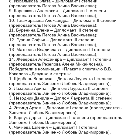
8. Избалыкова Злата – Дипломант I степени
(преподаватель Пегова Алина Васильевна);
9. Корешкова Анастасия – Дипломант II степени
(преподаватель Пегова Алина Васильевна);
10. Ташмирзаева Александра – Дипломант II степени
(преподаватель Пегова Алина Васильевна);
11. Буренина Елена – Дипломант III степени
(преподаватель Пегова Алина Васильевна);
12. Гурина Софья – Дипломант III степени
(преподаватель Пегова Алина Васильевна);
13. Матвеева Владислава – Дипломант III степени
(преподаватель Пегова Алина Васильевна);
14. Жевердан Александра – Дипломант III степени
(преподаватель Резепова Алена Михайловна).
Победители в номинации «Плакат к спектаклю В.В.
Ковалева «Девушка и смерть»:
1. Щербань Вероника – Диплом Лауреата I степени
(преподаватель Зинченко Любовь Владимировна);
2. Лазарева Арина – Диплом Лауреата II степени
(преподаватель Зинченко Любовь Владимировна);
3. Неводник Данила – Диплом Лауреата III степени
(преподаватель Зинченко Любовь Владимировна);
4. Эткинд Артем – Дипломант I степени (преподаватель
Зинченко Любовь Владимировна);
5. Карпук Дарья – Дипломант II степени (преподаватель
Зинченко Любовь Владимировна);
6. Чечнева Евгения – Дипломант III степени
(преподаватель Зинченко Любовь Владимировна).