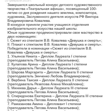
20 февраля 2019 г.
Завершился школьный конкурс детского художественного
творчества «Театральная афиша», посвященный 100-
летию со дня рождения нашего земляка, композитора,
художника, Заслуженного деятеля искусств РФ Виктора
Владимировича Ковалева.
В конкурсе приняли участие учащиеся отделения
изобразительного искусства нашей школы.
Юные художники продемонстрировали свое мастерство в
двух номинациях:
I. Сюжет из спектакля В.В. Ковалева «Девушка и смерть»;
II. Плакат к спектаклю В.В. Ковалева «Девушка и смерть».
Победители в номинации «Сюжет из спектакля В.В.
Ковалева «Девушка и смерть»:
1. Ульянов Никита – Диплом Лауреата I степени
(преподаватель Пегова Алина Васильевна);
2. Кулапова Арина – Диплом Лауреата I степени
(преподаватель Пегова Алина Васильевна);
3. Шарова Маргарита – Диплом Лауреата II степени
(преподаватель Зинченко Любовь Владимировна);
4. Вербина Таисия – Диплом Лауреата II степени
(преподаватель Резепова Алена Михайловна);
5. Михеева Дарья – Диплом Лауреата III степени
(преподаватель Пегова Алина Васильевна);
6. Спиридонова Екатерина – Диплом Лауреата III степени
(преподаватель Пегова Алина Васильевна);
7. Рамазанова Амина – Дипломант I степени
(преподаватель Пегова Алина Васильевна);