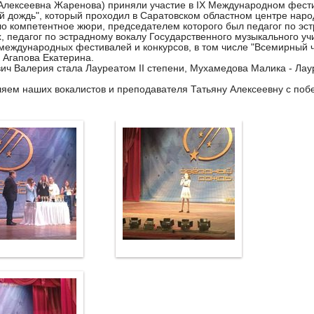
Алексеевна Жаренова) приняли участие в IX Международном фести
й дождь", который проходил в Саратовском областном центре народ
о компетентное жюри, председателем которого был педагог по эст
, педагог по эстрадному вокалу Государственного музыкального учи
международных фестивалей и конкурсов, в том числе "Всемирный 
 Агапова Екатерина.
ич Валерия стала Лауреатом II степени, Мухамедова Малика - Лаур
яем наших вокалистов и преподавателя Татьяну Алексеевну с поб