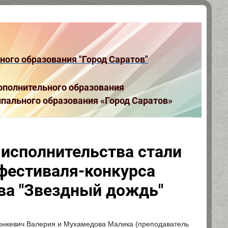
ого образования "Город Саратов"
полнительного образования
пального образования «Город Саратов»
 исполнительства стали
фестиваля-конкурса
ва "Звездный дождь"
ронкевич Валерия и Мухамедова Малика (преподаватель