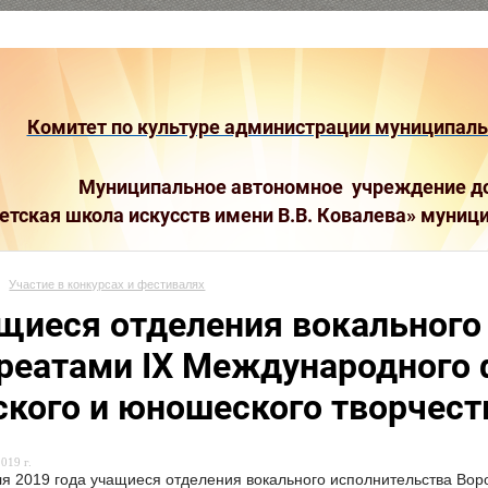
Комитет по культуре администрации муниципальн
Муниципальное автономное учреждение до
етская школа искусств имени В.В. Ковалева»
муници
Участие в конкурсах и фестивалях
щиеся отделения вокального
реатами IX Международного 
ского и юношеского творчест
019 г.
я 2019 года учащиеся отделения вокального исполнительства Во