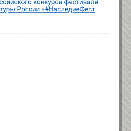
ссийского конкурса-фестиваля
ьтуры России «#НаследиеФест