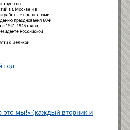
х групп по
й в г. Москве и в
ии работы с волонтерами
едению празднования 80-й
е 1941-1945 годов,
резиденте Российской
мяти о Великой
й год
 это мы!» (каждый вторник и