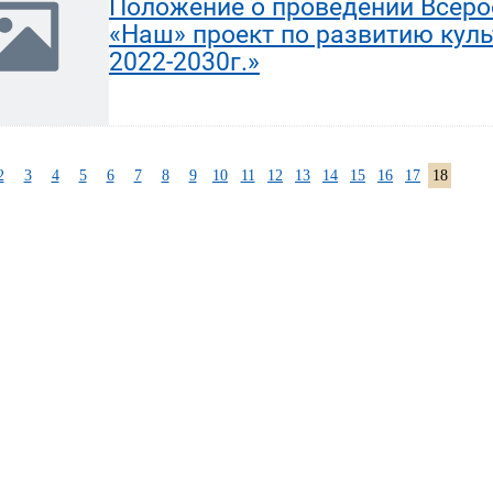
Положение о проведении Всеро
«Наш» проект по развитию кул
2022-2030г.»
2
3
4
5
6
7
8
9
10
11
12
13
14
15
16
17
18