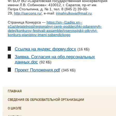
ФГБОУ ВО «Саратовская государственная консерватория
имени Л.В. Собинова»: 410012, г. Саратов, пр-кт им.
Петра Столыпина, д. № 1, тел. 8 (845 2) 39-00-
29,
http://sarcons.ru/
, e-mail:
irinahrulkova@mail.ru
.
Страница Конкурса —
https://xn--l1adijq.xn--
p1ai/dejatelnost/regionalnyj-centr-podderzhki-odarennyh-
detej/konkursy-festivali-assamblei/vserossijskij-otkrytyj-
konkurs-pianistov-imeni-ssbendickogo
Ссылка на яндекс форму.docx
(16 КБ)
Заявка. Согласия на обр.персональных
данных.doc
(92 КБ)
Проект Положения.pdf
(345 КБ)
ГЛАВНАЯ
СВЕДЕНИЯ ОБ ОБРАЗОВАТЕЛЬНОЙ ОРГАНИЗАЦИИ
О ШКОЛЕ