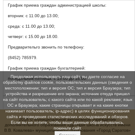
График приема граждан администрацией школы:
вторник: с 11.00 до 13.00;
среда: с 11.00 до 13.00;
четверг: с 15.00 до 18.00.
Предварительго звонить по телефону:
(8452) 785979.
График приема граждан бухгалтерией:
Продолжая использовать наш сайт, вы даете согласие на
понедельник-пятница: с 15.00 до 18.00.
обработку файлов cookie, пользовательских данных (сведения о
местоположении; тип и версия ОС; тип и версия Браузера; тип
устройства и разрешение его экрана; источник откуда пришел
на сайт пользователь; с какого сайта или по какой рекламе; язык
ОС и Браузера; какие страницы открывает и на какие кнопки
нажимает пользователь; ip-адрес) в целях функционирования
сайта и проведения статистических исследований и обзоров.
2018 © Муниципальное автономное учреждение
Если вы не хотите, чтобы ваши данные обрабатывались,
дополнительного образования «Детская школа искусств имени
покиньте сайт.
В.В. Ковалева» муниципального образования «Город Саратов»