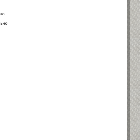
ьно
льно