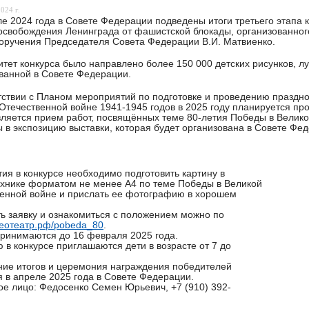
024 г.
е 2024 года в Совете Федерации подведены итоги третьего этапа 
освобождения Ленинграда от фашистской блокады, организованног
оручения Председателя Совета Федерации В.И. Матвиенко.
итет конкурса было направлено более 150 000 детских рисунков, л
ванной в Совете Федерации.
тствии с Планом мероприятий по подготовке и проведению праздн
Отечественной войне 1941-1945 годов в 2025 году планируется пр
ляется прием работ, посвящённых теме 80-летия Победы в Велико
 в экспозицию выставки, которая будет организована в Совете Фе
тия в конкурсе необходимо подготовить картину в
хнике форматом не менее А4 по теме Победы в Великой
енной войне и прислать ее фотографию в хорошем
ь заявку и ознакомиться с положением можно по
геотеатр.рф/pobeda_80
.
ринимаются до 16 февраля 2025 года.
ю в конкурсе приглашаются дети в возрасте от 7 до
ие итогов и церемония награждения победителей
я в апреле 2025 года в Совете Федерации.
ое лицо: Федосенко Семен Юрьевич, +7 (910) 392-