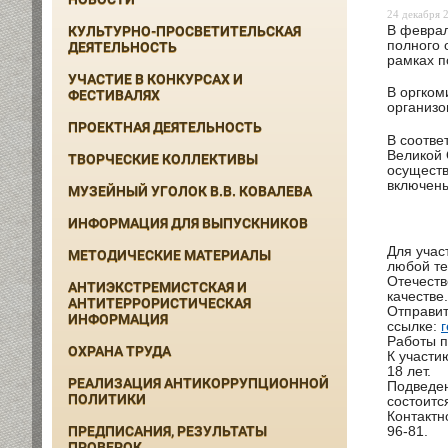
24 декабря 2
В феврал
КУЛЬТУРНО-ПРОСВЕТИТЕЛЬСКАЯ
полного 
ДЕЯТЕЛЬНОСТЬ
рамках п
УЧАСТИЕ В КОНКУРСАХ И
В оргком
ФЕСТИВАЛЯХ
организо
ПРОЕКТНАЯ ДЕЯТЕЛЬНОСТЬ
В соотве
Великой 
ТВОРЧЕСКИЕ КОЛЛЕКТИВЫ
осуществ
включены
МУЗЕЙНЫЙ УГОЛОК В.В. КОВАЛЕВА
ИНФОРМАЦИЯ ДЛЯ ВЫПУСКНИКОВ
Для учас
МЕТОДИЧЕСКИЕ МАТЕРИАЛЫ
любой те
Отечеств
АНТИЭКСТРЕМИСТСКАЯ И
качестве.
АНТИТЕРРОРИСТИЧЕСКАЯ
Отправит
ИНФОРМАЦИЯ
ссылке:
Работы п
ОХРАНА ТРУДА
К участи
18 лет.
РЕАЛИЗАЦИЯ АНТИКОРРУПЦИОННОЙ
Подведен
ПОЛИТИКИ
состоитс
Контактн
ПРЕДПИСАНИЯ, РЕЗУЛЬТАТЫ
96-81.
ПРОВЕРОК